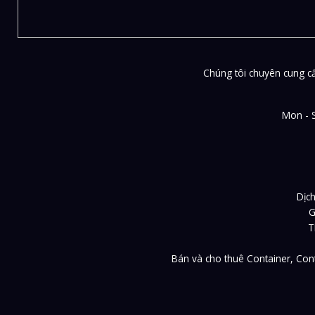
Chúng tôi chuyên cung cấp
Mon - 
Dịch
G
T
Bán và cho thuê Container, Cont