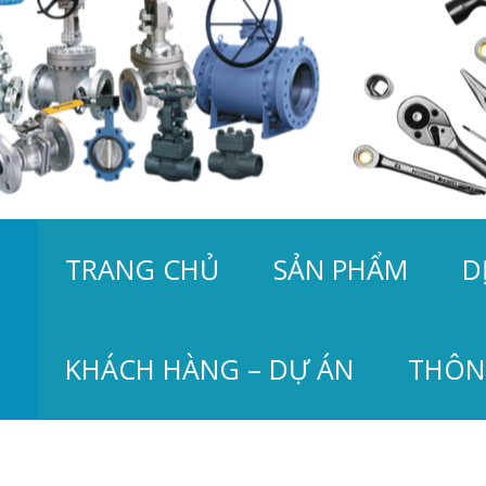
TRANG CHỦ
SẢN PHẨM
D
KHÁCH HÀNG – DỰ ÁN
THÔN