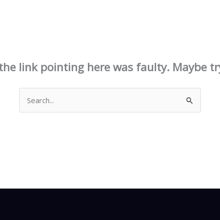
This page doesn't seem to exist.
e the link pointing here was faulty. Maybe t
Search
for: