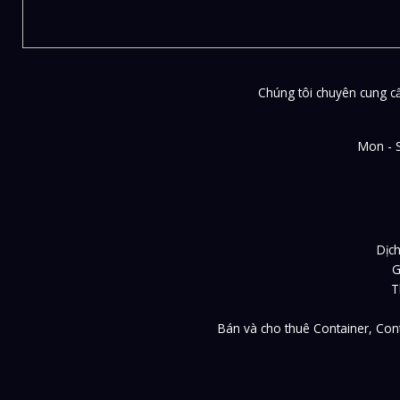
Chúng tôi chuyên cung cấp
Mon - 
Dịch
G
T
Bán và cho thuê Container, Cont