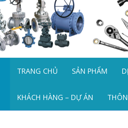
TRANG CHỦ
SẢN PHẨM
D
KHÁCH HÀNG – DỰ ÁN
THÔN