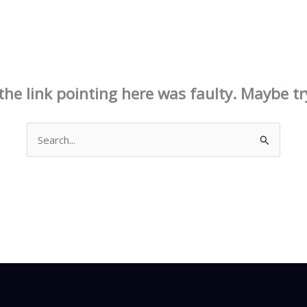
This page doesn't seem to exist.
e the link pointing here was faulty. Maybe t
Search
for: