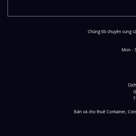
Chúng tôi chuyên cung cấp
Mon - 
Dịch
G
T
Bán và cho thuê Container, Cont