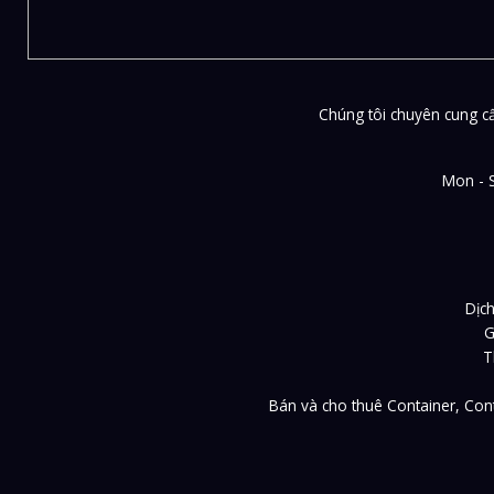
Chúng tôi chuyên cung cấp
Mon - 
Dịch
G
T
Bán và cho thuê Container, Cont