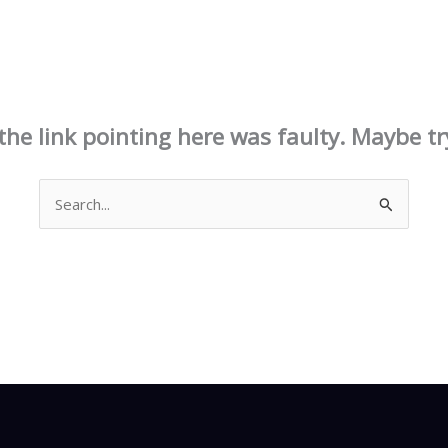
This page doesn't seem to exist.
e the link pointing here was faulty. Maybe t
Search
for: