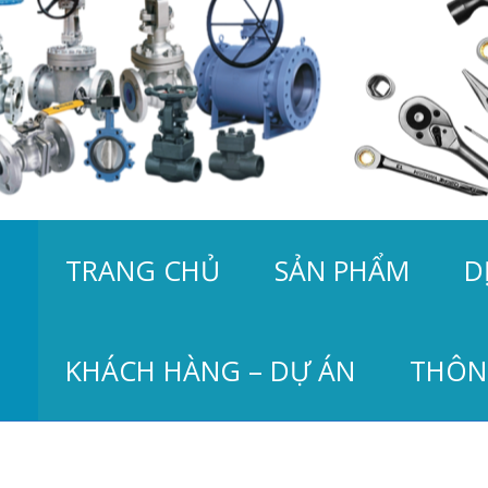
TRANG CHỦ
SẢN PHẨM
D
KHÁCH HÀNG – DỰ ÁN
THÔN