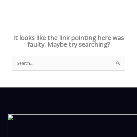
This page doesn't seem to exist.
It looks like the link pointing here was
faulty. Maybe try searching?
Search
for: