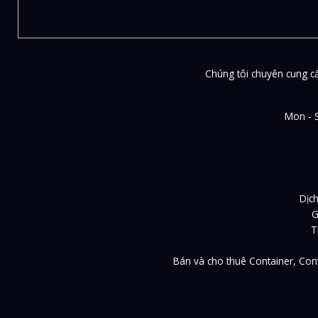
Chúng tôi chuyên cung cấp
Mon - 
Dịch
G
T
Bán và cho thuê Container, Cont