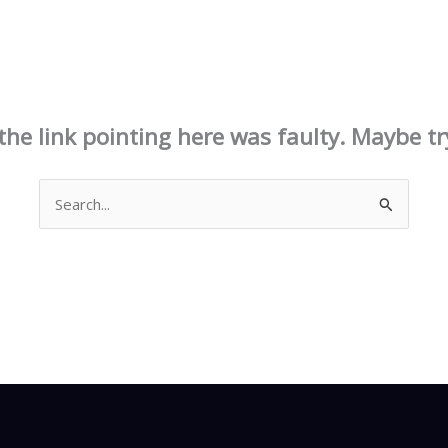
This page doesn't seem to exist.
e the link pointing here was faulty. Maybe t
Search
for: