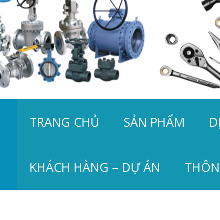
TRANG CHỦ
SẢN PHẨM
D
KHÁCH HÀNG – DỰ ÁN
THÔN