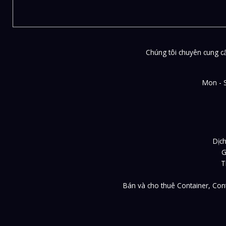
Chúng tôi chuyên cung cấp
Mon - 
Dịch
G
T
Bán và cho thuê Container, Cont